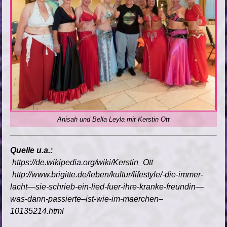
Anisah und Bella Leyla mit Kerstin Ott
Quelle u.a.:
https://de.wikipedia.org/wiki/Kerstin_Ott
http://www.brigitte.de/leben/kultur/lifestyle/-die-immer-
lacht—sie-schrieb-ein-lied-fuer-ihre-kranke-freundin—
was-dann-passierte–ist-wie-im-maerchen–
10135214.html