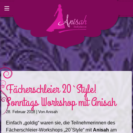
Fächerschleier 20`Style!
Sonntags Workshop mit Anisah
28. Februar 2018
| Von
Anisah
Einfach „goldig“ waren sie, die Teilnehmerinnen des
Fächerschleier-Workshops „20`Style“ mit
Anisah
am