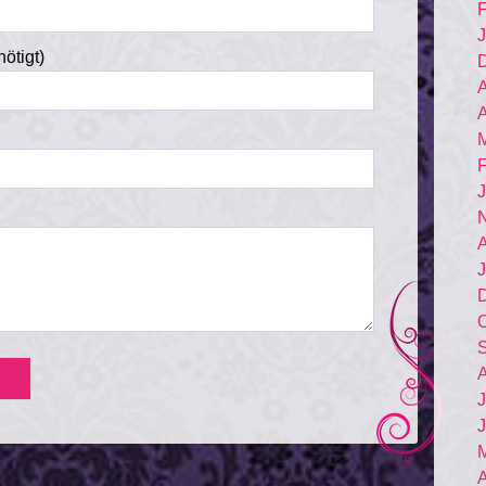
F
J
nötigt)
A
A
F
J
A
J
O
A
J
J
M
A