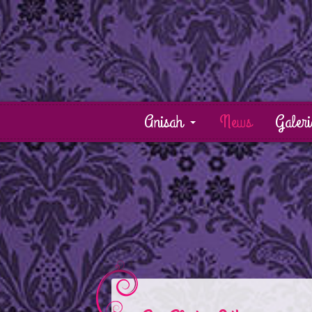
Anisah
News
Galeri