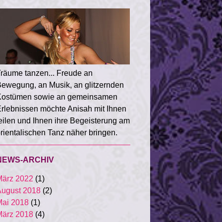
räume tanzen... Freude an
ewegung, an Musik, an glitzernden
Kostümen sowie an gemeinsamen
rlebnissen möchte Anisah mit Ihnen
eilen und Ihnen ihre Begeisterung am
rientalischen Tanz näher bringen.
NEWS-ARCHIV
März 2022
(1)
ugust 2018
(2)
ai 2018
(1)
März 2018
(4)