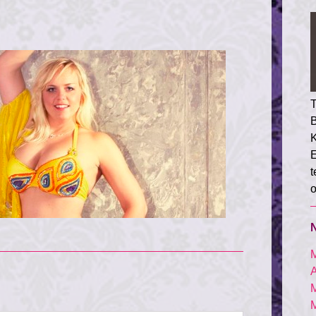
T
B
E
t
o
A
M