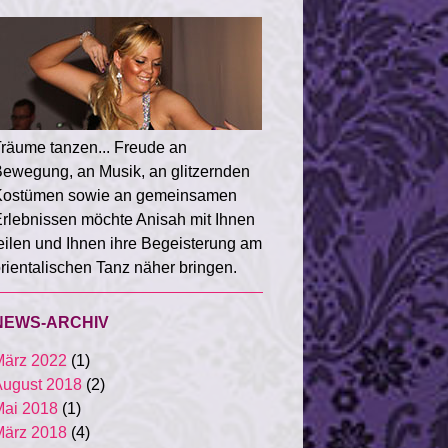
räume tanzen... Freude an
ewegung, an Musik, an glitzernden
Kostümen sowie an gemeinsamen
rlebnissen möchte Anisah mit Ihnen
eilen und Ihnen ihre Begeisterung am
rientalischen Tanz näher bringen.
NEWS-ARCHIV
März 2022
(1)
ugust 2018
(2)
ai 2018
(1)
März 2018
(4)