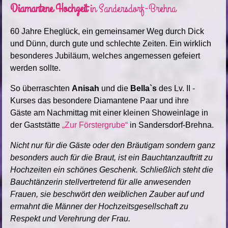
Diamantene Hochzeit
in Sandersdorf-Brehna
60 Jahre Eheglück, ein gemeinsamer Weg durch Dick
und Dünn, durch gute und schlechte Zeiten. Ein wirklich
besonderes Jubiläum, welches angemessen gefeiert
werden sollte.
So überraschten
Anisah
und die
Bella`s
des Lv. II -
Kurses das besondere Diamantene Paar und ihre
Gäste am Nachmittag mit einer kleinen Showeinlage in
der Gaststätte
„Zur Förstergrube“
in Sandersdorf-Brehna.
Nicht nur für die Gäste oder den Bräutigam sondern ganz
besonders auch für die Braut, ist ein Bauchtanzauftritt zu
Hochzeiten ein schönes Geschenk. Schließlich steht die
Bauchtänzerin stellvertretend für alle anwesenden
Frauen, sie beschwört den weiblichen Zauber auf und
ermahnt die Männer der Hochzeitsgesellschaft zu
Respekt und Verehrung der Frau.