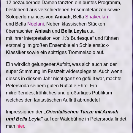
12 bezaubernde Damen tanzten ein buntes Programm,
bestehend aus verschiedenen Ensembletänzen sowie
Soloperformances von
Anisah
, Bella
Shakeelah
und Bella
Noelani
. Neben klassischen Stücken
überraschten
Anisah
und
Bella Leyla
u.a.
mit ihrer Interpretation von „It`s Burlesque“ und führten
erstmalig im großen Ensemble ein Schleierstück-
Klassiker sowie ein spitziges Trommelsolo auf.
Ein wirklich gelungener Auftritt, was sich auch an der
super Stimmung im Festzelt widerspiegelte. Auch wenn
dieses in diesem Jahr nicht ganz so gefüllt war, machte
Petersroda seinem guten Ruf alle Ehre. Ein
mitreißendes, fröhliches und großartiges Publikum
welches den fantastischen Auftritt abrundete!
Impressionen der
„Orientalischen Tänze mit Anisah
und Bella Leyla“
auf der Waldbühne in Petersroda findet
man
hier
.